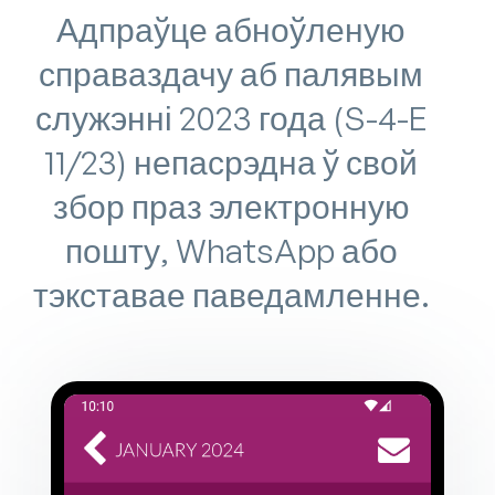
Адпраўце абноўленую
справаздачу аб палявым
служэнні 2023 года (S-4-E
11/23) непасрэдна ў свой
збор праз электронную
пошту, WhatsApp або
тэкставае паведамленне.