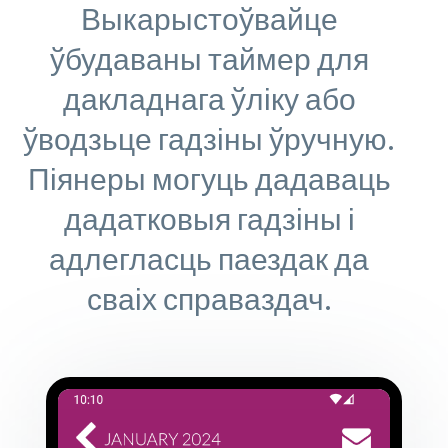
Выкарыстоўвайце
ўбудаваны таймер для
дакладнага ўліку або
ўводзьце гадзіны ўручную.
Піянеры могуць дадаваць
дадатковыя гадзіны і
адлегласць паездак да
сваіх справаздач.