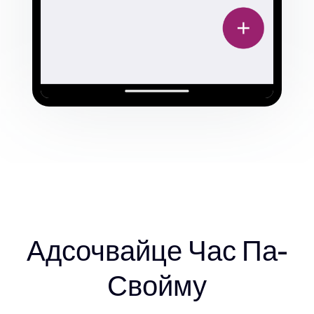
Адсочвайце Час Па-
Свойму