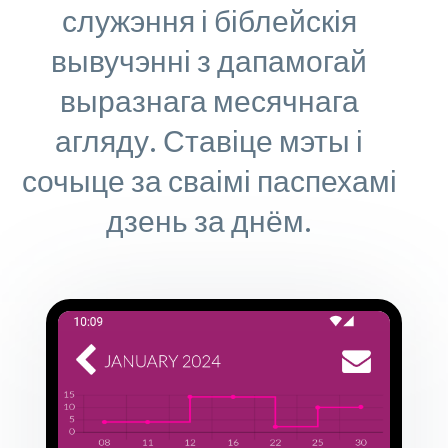
служэння і біблейскія
вывучэнні з дапамогай
выразнага месячнага
агляду. Ставіце мэты і
сочыце за сваімі паспехамі
дзень за днём.