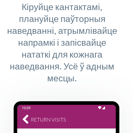
Кіруйце кантактамі,
плануйце паўторныя
наведванні, атрымлівайце
напрамкі і запісвайце
нататкі для кожнага
наведвання. Усё ў адным
месцы.