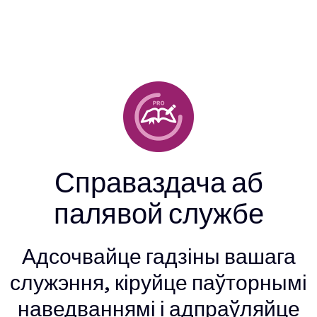
Справаздача аб
палявой службе
Адсочвайце гадзіны вашага
служэння, кіруйце паўторнымі
наведваннямі і адпраўляйце