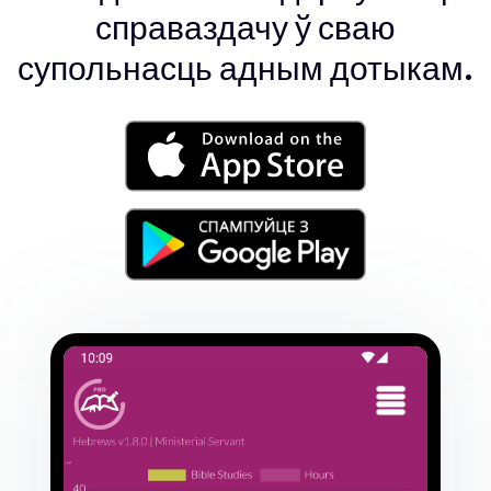
справаздачу ў сваю
супольнасць адным дотыкам.