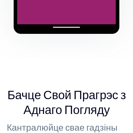
Бачце Свой Прагрэс з
Аднаго Погляду
Кантралюйце свае гадзіны