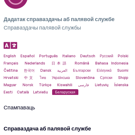
Дадатак справаздачы аб палявой службе
Справаздачы палявой службы
English
Español
Português
Italiano
Deutsch
Русский
Polski
Français
Nederlands
日本語
Română
Bahasa Indonesia
Čeština
한국어
Dansk
العربية
Български
Ελληνικά
Suomi
Hrvatski
中文
ไทย
Українська
Slovenčina
Српски
Shqip
Magyar
Norsk
Türkçe
Kiswahili
فارسی
Lietuvių
Íslenska
Eesti
Català
Latviešu
Беларуская
Спампаваць
Справаздача аб палявой службе