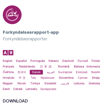
Forkyndelsesrapport-app
Forkyndelsesrapporter
English
Español
Português
Italiano
Deutsch
Русский
Polski
Français
Nederlands
日本語
Română
Bahasa Indonesia
Čeština
한국어
Dansk
العربية
Български
Ελληνικά
Suomi
Hrvatski
中文
ไทย
Українська
Slovenčina
Српски
Shqip
Magyar
Norsk
Türkçe
Kiswahili
فارسی
Lietuvių
Íslenska
Eesti
Català
Latviešu
Беларуская
DOWNLOAD