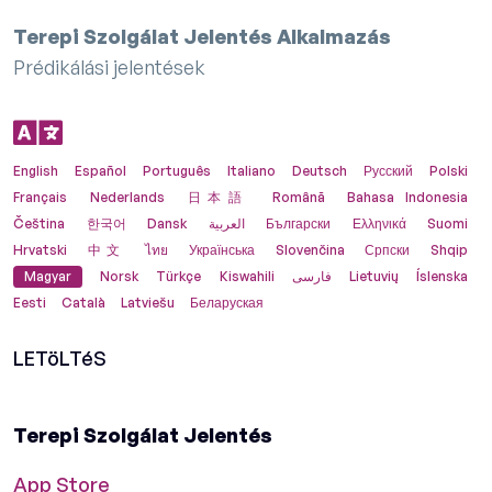
Terepi Szolgálat Jelentés Alkalmazás
Prédikálási jelentések
English
Español
Português
Italiano
Deutsch
Русский
Polski
Français
Nederlands
日本語
Română
Bahasa Indonesia
Čeština
한국어
Dansk
العربية
Български
Ελληνικά
Suomi
Hrvatski
中文
ไทย
Українська
Slovenčina
Српски
Shqip
Magyar
Norsk
Türkçe
Kiswahili
فارسی
Lietuvių
Íslenska
Eesti
Català
Latviešu
Беларуская
LETöLTéS
Terepi Szolgálat Jelentés
App Store