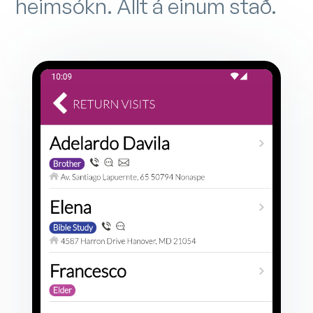
heimsókn. Allt á einum stað.