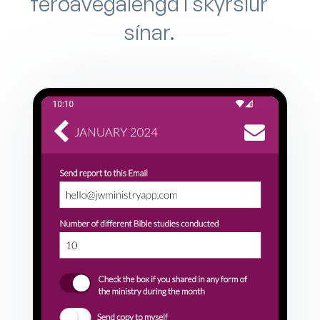
ferðavegalengd í skýrslur
sínar.