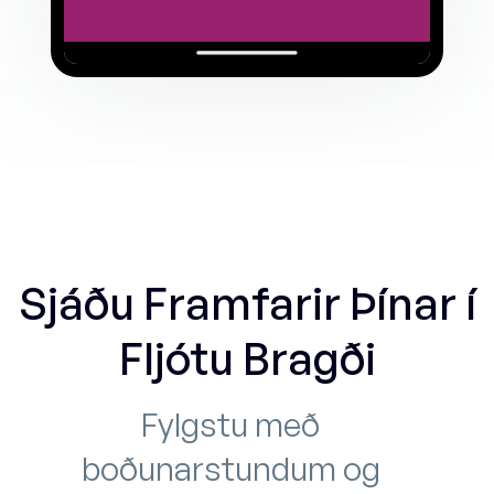
Sjáðu Framfarir Þínar í
Fljótu Bragði
Fylgstu með
boðunarstundum og