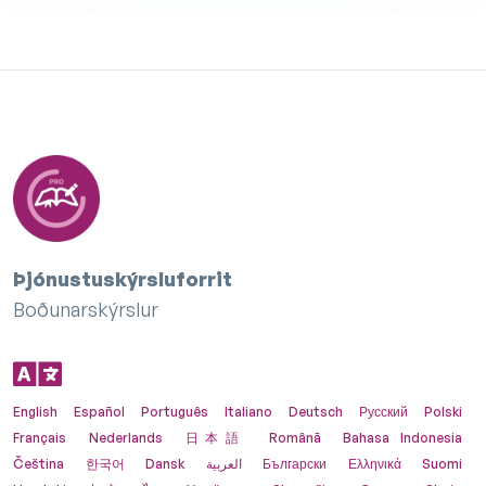
Þjónustuskýrsluforrit
Boðunarskýrslur
English
Español
Português
Italiano
Deutsch
Русский
Polski
Français
Nederlands
日本語
Română
Bahasa Indonesia
Čeština
한국어
Dansk
العربية
Български
Ελληνικά
Suomi