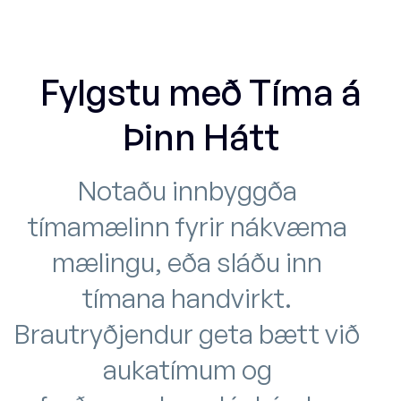
Fylgstu með Tíma á
Þinn Hátt
Notaðu innbyggða
tímamælinn fyrir nákvæma
mælingu, eða sláðu inn
tímana handvirkt.
Brautryðjendur geta bætt við
aukatímum og