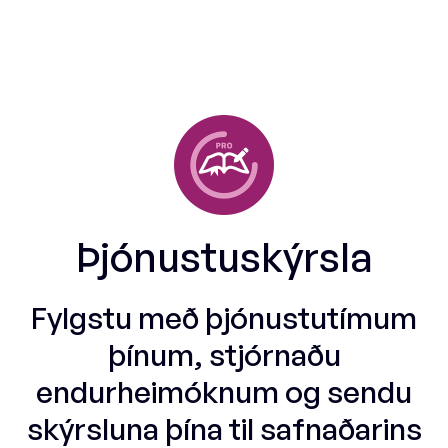
Þjónustuskýrsla
Fylgstu með þjónustutímum
þínum, stjórnaðu
endurheimóknum og sendu
skýrsluna þína til safnaðarins