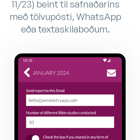
11/23) beint til safnaðarins
með tölvupósti, WhatsApp
eða textaskilaboðum.