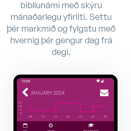
biblíunámi með skýru
mánaðarlegu yfirliti. Settu
þér markmið og fylgstu með
hvernig þér gengur dag frá
degi.