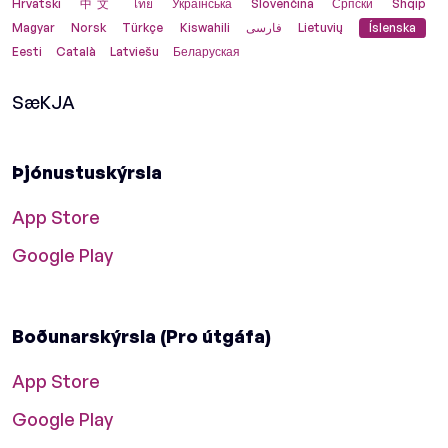
Hrvatski
中文
ไทย
Українська
Slovenčina
Српски
Shqip
Magyar
Norsk
Türkçe
Kiswahili
فارسی
Lietuvių
Íslenska
Eesti
Català
Latviešu
Беларуская
SæKJA
Þjónustuskýrsla
App Store
Google Play
Boðunarskýrsla (Pro útgáfa)
App Store
Google Play