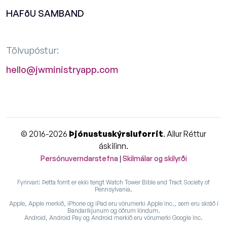
HAFðU SAMBAND
Tölvupóstur:
hello@jwministryapp.com
© 2016-2026
Þjónustuskýrsluforrit
. Allur Réttur
áskilinn.
Persónuverndarstefna
|
Skilmálar og skilyrði
Fyrirvari: Þetta forrit er ekki tengt Watch Tower Bible and Tract Society of
Pennsylvania.
Apple, Apple merkið, iPhone og iPad eru vörumerki Apple Inc., sem eru skráð í
Bandaríkjunum og öðrum löndum.
Android, Android Pay og Android merkið eru vörumerki Google Inc.