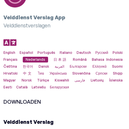
Velddienst Verslag App
Velddienstverslagen
English
Español
Português
Italiano
Deutsch
Русский
Polski
Français
Nederlands
日本語
Română
Bahasa Indonesia
Čeština
한국어
Dansk
العربية
Български
Ελληνικά
Suomi
Hrvatski
中文
ไทย
Українська
Slovenčina
Српски
Shqip
Magyar
Norsk
Türkçe
Kiswahili
فارسی
Lietuvių
Íslenska
Eesti
Català
Latviešu
Беларуская
DOWNLOADEN
Velddienst Verslag