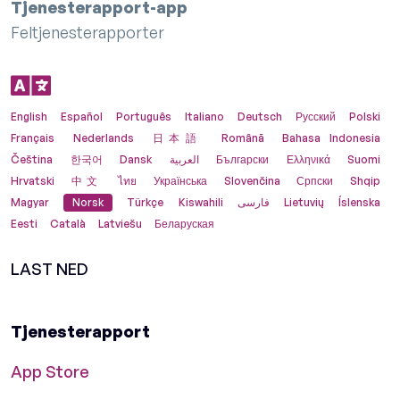
Tjenesterapport-app
Feltjenesterapporter
English
Español
Português
Italiano
Deutsch
Русский
Polski
Français
Nederlands
日本語
Română
Bahasa Indonesia
Čeština
한국어
Dansk
العربية
Български
Ελληνικά
Suomi
Hrvatski
中文
ไทย
Українська
Slovenčina
Српски
Shqip
Magyar
Norsk
Türkçe
Kiswahili
فارسی
Lietuvių
Íslenska
Eesti
Català
Latviešu
Беларуская
LAST NED
Tjenesterapport
App Store